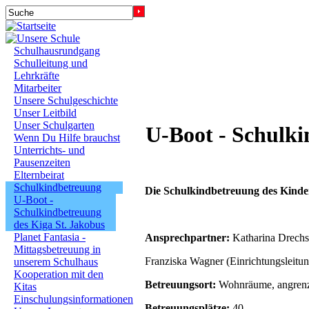
Schulhausrundgang
Schulleitung und
Lehrkräfte
Mitarbeiter
Unsere Schulgeschichte
Unser Leitbild
Unser Schulgarten
U-Boot - Schulki
Wenn Du Hilfe brauchst
Unterrichts- und
Pausenzeiten
Elternbeirat
Schulkindbetreuung
Die Schulkindbetreuung des Kinderg
U-Boot -
Schulkindbetreuung
des Kiga St. Jakobus
Planet Fantasia -
Ansprechpartner:
Katharina Drechs
Mittagsbetreuung in
Franziska Wagner (Einrichtungsleitun
unserem Schulhaus
Kooperation mit den
Betreuungsort:
Wohnräume, angrenze
Kitas
Einschulungsinformationen
Betreuungsplätze:
40